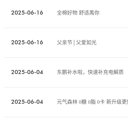
2025-06-16
全棉好物 舒适禹你
2025-06-16
父亲节│父爱如光
2025-06-04
东鹏补水啦，快速补充电解质
2025-06-04
元气森林 0糖 0脂 0卡 新升级