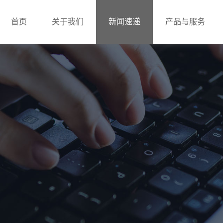
首页
关于我们
新闻速递
产品与服务