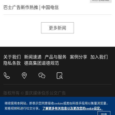
巴士广告新作热推│中国电信
更多新闻
关于我们
新闻速递
产品与服务
案例分享
加入我们
隐私条款
德高集团道德规范
版权所有 © 重庆媒体伯乐公交广告
渝ICP备05002061号-2
继续使用本网站，即表示您同意接收cookies或类似科技手段用以衡量浏览量，
渝公网安备 50010302000794号
观看视频和进行社交分享。
了解更多有关信息以及更改您的cookie设定。
友情链接：
德高中国
德高中国巴士