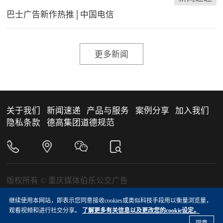
巴士广告新作热推│中国电信
更多新闻
关于我们
新闻速递
产品与服务
案例分享
加入我们
隐私条款
德高集团道德规范
版权所有 © 重庆媒体伯乐公交广告
渝ICP备05002061号-2
继续使用本网站，即表示您同意接收cookies或类似科技手段用以衡量浏览量，
渝公网安备 50010302000794号
观看视频和进行社交分享。
了解更多有关信息以及更改您的cookie设定。
友情链接：
德高中国
德高中国巴士